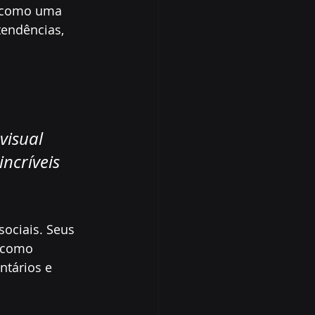
o como uma 
tendências, 
isual 
ncríveis 
sociais. Seus 
s como 
ntários e 