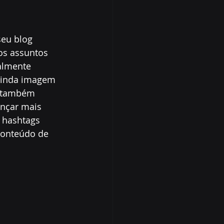
seu blog 
os assuntos 
almente 
 linda imagem 
e também 
ançar mais 
 hashtags 
conteúdo de 