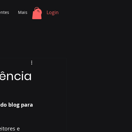
Login
entes
Mais
iência
do blog para 
itores e 